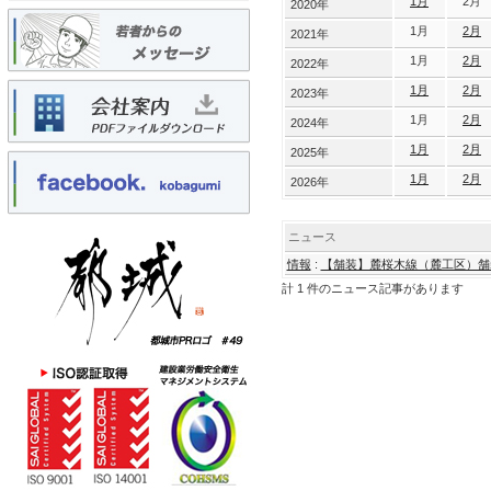
1月
2月
2020年
1月
2月
2021年
1月
2月
2022年
1月
2月
2023年
1月
2月
2024年
1月
2月
2025年
1月
2月
2026年
ニュース
情報
:
【舗装】麓桜木線（麓工区）舗
計 1 件のニュース記事があります