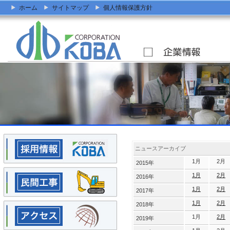
ホーム
サイトマップ
個人情報保護方針
ニュースアーカイブ
1月
2月
2015年
1月
2月
2016年
1月
2月
2017年
1月
2月
2018年
1月
2月
2019年