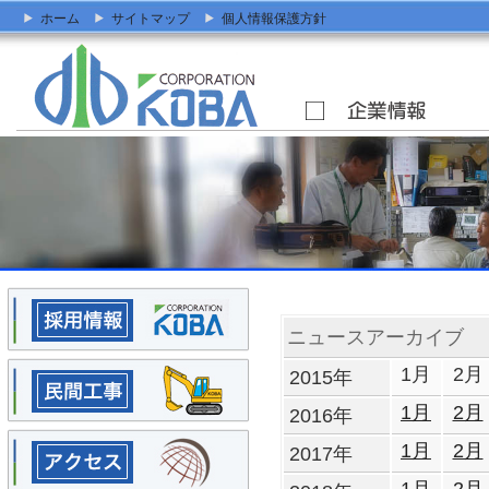
ホーム
サイトマップ
個人情報保護方針
ニュースアーカイブ
1月
2月
2015年
1月
2月
2016年
1月
2月
2017年
1月
2月