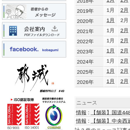
2018年
1月
2月
2019年
1月
2月
2020年
1月
2月
2021年
1月
2月
2022年
1月
2月
2023年
1月
2月
2024年
1月
2月
2025年
1月
2月
2026年
ニュース
情報
:
【舗装】国道4
情報
:
【舗装】中央西