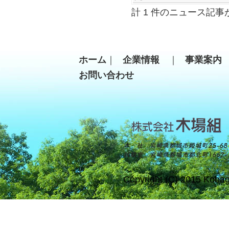
計 1 件のニュース記
ホーム
｜
企業情報
｜
事業案
お問い合わせ
Copyright (C) 2015 Kobag