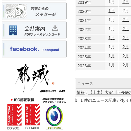
1月
2月
2019年
1月
2月
2020年
1月
2月
2021年
1月
2月
2022年
1月
2月
2023年
1月
2月
2024年
1月
2月
2025年
1月
2月
2026年
ニュース
情報
:
【土木】大淀川下長飯
計 1 件のニュース記事があり