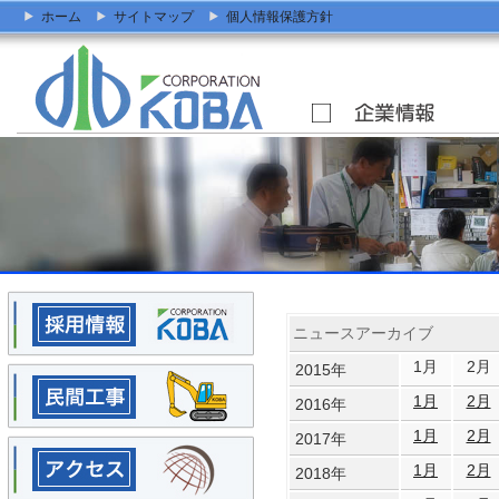
ホーム
サイトマップ
個人情報保護方針
ニュースアーカイブ
1月
2月
2015年
1月
2月
2016年
1月
2月
2017年
1月
2月
2018年