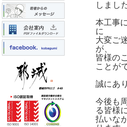
しまし
本工事
に
大変ご
が、
皆様の
ことが
誠にあ
今後も
る皆様
払いな