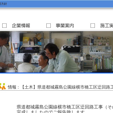
護方針
情報
: 【土木】県道都城霧島公園線横市橋工区迂回路
県道都城霧島公園線横市橋工区迂回路工事（そ
完成しましたのでご報告致します。