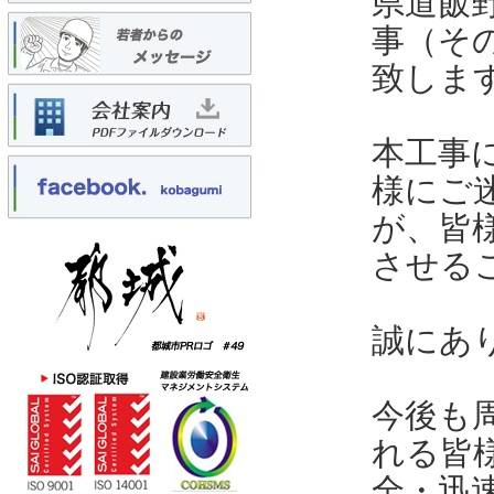
県道飯
事（そ
致しま
本工事
様にご
が、皆
させる
誠にあ
今後も
れる皆
全・迅