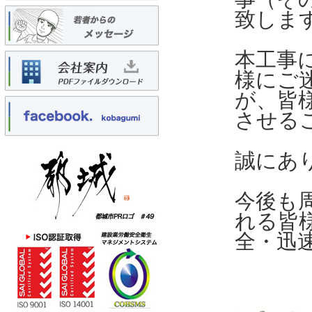
致しま
本工事
様にご
が、皆
させる
誠にあ
今後も
れる皆
全・迅