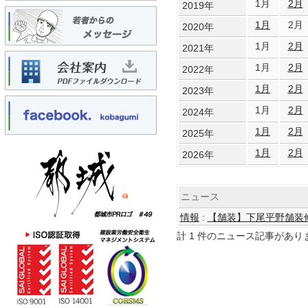
1月
2月
2019年
1月
2月
2020年
1月
2月
2021年
1月
2月
2022年
1月
2月
2023年
1月
2月
2024年
1月
2月
2025年
1月
2月
2026年
ニュース
情報
:
【舗装】下尾平野舗装
計 1 件のニュース記事があり