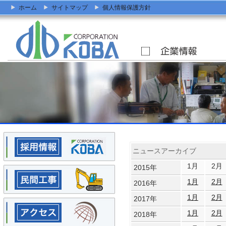
ホーム
サイトマップ
個人情報保護方針
ニュースアーカイブ
1月
2月
2015年
1月
2月
2016年
1月
2月
2017年
1月
2月
2018年