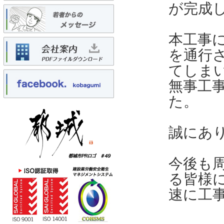
が完成
本工事
を通行
てしま
無事工
た。
誠にあ
今後も
る皆様
速に工