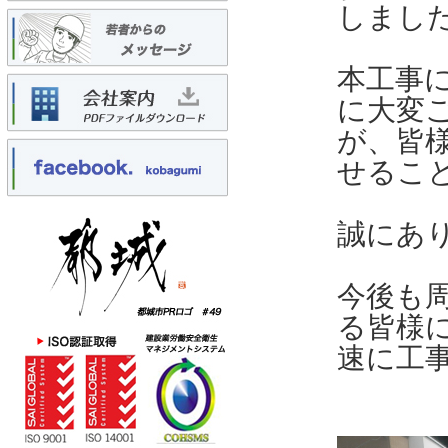
しまし
本工事
に大変
が、皆
せるこ
誠にあ
今後も
る皆様
速に工