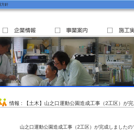
護方針
情報
: 【土木】山之口運動公園造成工事（2工区）が
山之口運動公園造成工事（2工区）が完成しましたの