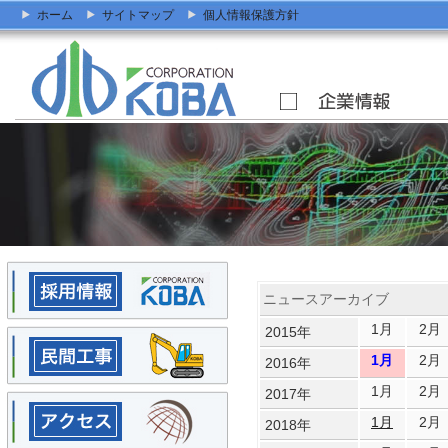
ホーム
サイトマップ
個人情報保護方針
ニュースアーカイブ
1月
2月
2015年
1月
2月
2016年
1月
2月
2017年
1月
2月
2018年