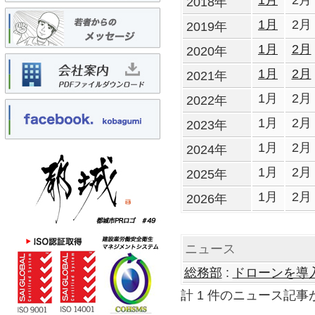
2018年
1月
2月
2019年
1月
2月
2020年
1月
2月
2021年
1月
2月
2022年
1月
2月
2023年
1月
2月
2024年
1月
2月
2025年
1月
2月
2026年
ニュース
総務部
:
ドローンを導
計 1 件のニュース記