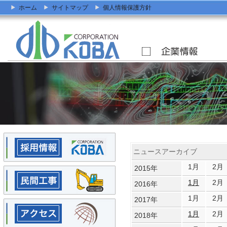
ホーム
サイトマップ
個人情報保護方針
ニュースアーカイブ
1月
2月
2015年
1月
2月
2016年
1月
2月
2017年
1月
2月
2018年