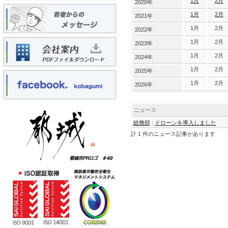
1月
2月
2020年
1月
2月
2021年
1月
2月
2022年
1月
2月
2023年
1月
2月
2024年
1月
2月
2025年
1月
2月
2026年
ニュース
総務部
:
ドローンを導入しました
計 1 件のニュース記事があります