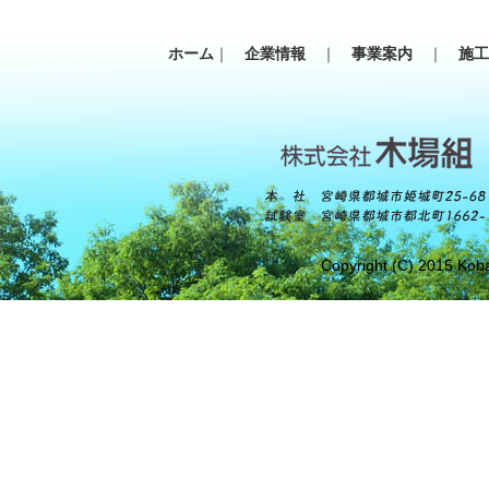
ホーム
｜
企業情報
｜
事業案内
｜
施
Copyright (C) 2015 Koba