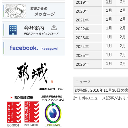
1月
2月
2019年
1月
2月
2020年
1月
2月
2021年
1月
2月
2022年
1月
2月
2023年
1月
2月
2024年
1月
2月
2025年
1月
2月
2026年
ニュース
総務部
:
2018年11月30
計 1 件のニュース記事があり