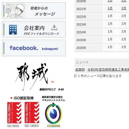
1月
2月
2020年
1月
2月
2021年
1月
2月
2022年
1月
2月
2023年
1月
2月
2024年
1月
2月
2025年
1月
2月
2026年
ニュース
総務部
:
令和3年度宮崎県優良工事表
計 1 件のニュース記事があります