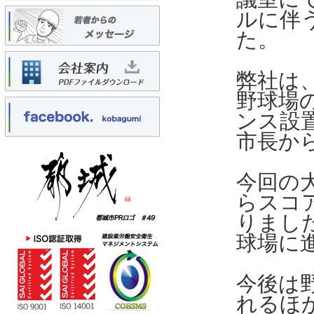
ルに伴
た。
弊社は
野球場
ンス設
市長か
今回の
らスコ
りまし
球場に
今後は
れるほ