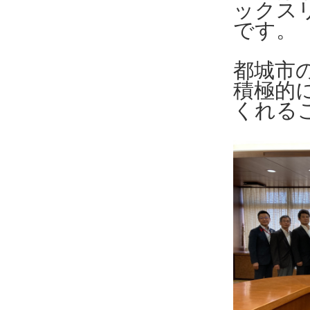
ックス
です。
都城市
積極的
くれる