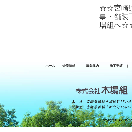
☆☆宮崎
事・舗装
場組へ☆
ホーム
｜
企業情報
｜
事業案内
｜
施工実績
｜
Copyright (C) 2015 Ko