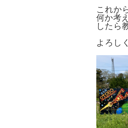
これか
何か考
したら
よろし