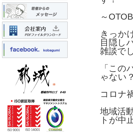
～OTOB
きっか
目隠し
雑談で
「この
ゃない
コロナ
地域活
トが中