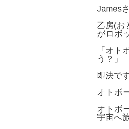
Jame
乙房(お
がロボ
「オト
う？」
即決で
オトボ
オトボ
宇宙へ