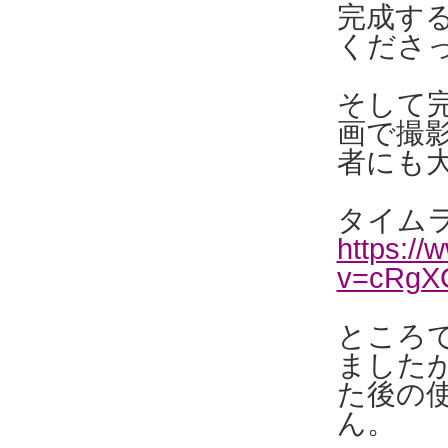
完成す
くださっ
そして
画で撮
者にも
タイム
https:/
v=cRgX
ところ
ました
た後の
ん。