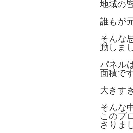
地域の
誰もが
そんな
動しま
パネル
面積で
大きす
そんな中
このプ
さりま