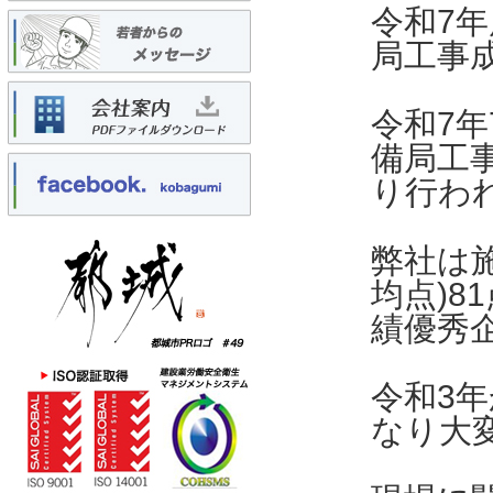
令和7
局工事
令和7年
備局工
り行わ
弊社は
均点)8
績優秀
令和3
なり大