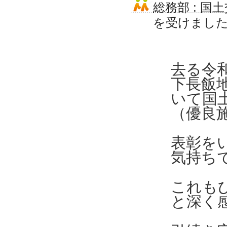
総務部
:
国土
を受けまし
去る令和
下長飯
いて国
（優良
表彰を
気持ち
これも
と深く