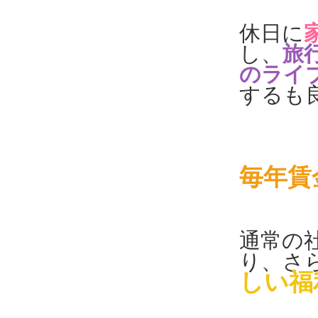
休日に
し、
旅
のライ
するも
毎年賃
通常の
り、さ
しい福