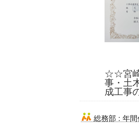
☆☆宮
事・土
成工事
総務部
:
年間