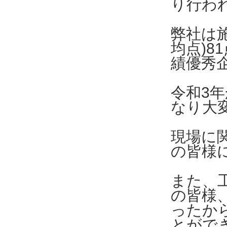
り行わ
弊社は
均点)8
績優秀
令和3
なり大
現場に
の皆様
また、
の皆様
ったか
とがで