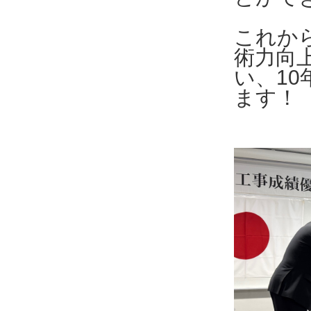
これか
術力向
い、1
ます！