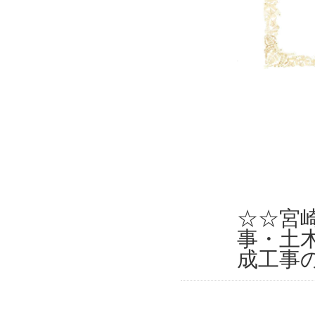
☆☆宮
事・土
成工事