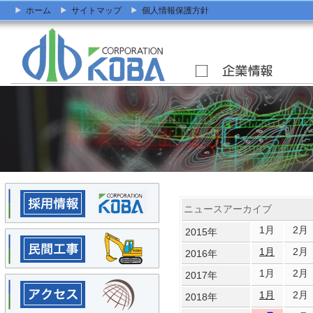
ホーム
サイトマップ
個人情報保護方針
ニュースアーカイブ
1月
2月
2015年
1月
2月
2016年
1月
2月
2017年
1月
2月
2018年