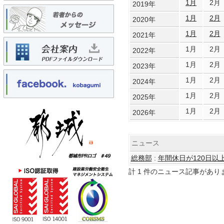
1月
2月
2019年
1月
2月
2020年
1月
2月
2021年
1月
2月
2022年
1月
2月
2023年
1月
2月
2024年
1月
2月
2025年
1月
2月
2026年
ニュース
総務部
:
年間休日が120日以
計 1 件のニュース記事があり