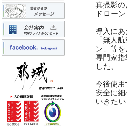
真撮影の
ドローン
導入にあ
「無人航
ン」等を
専門家指
した。
今後使用
安全に細
いきたい