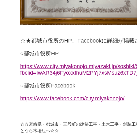
☆★都城市役所のHP、Facebookに詳細が掲
○都城市役所HP
https://www.city.miyakonojo.miyazaki.jp/soshiki
fbclid=IwAR34j6FyoxxfhuM2PYj7xsMsuz6xT
○都城市役所Facebook
https://www.facebook.com/city.miyakonojo/
☆☆宮崎県・都城市・三股町の建築工事・土木工事・舗装工
となら木場組へ☆☆