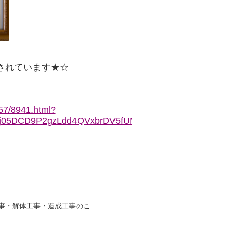
載されています★☆
/57/8941.html?
D7j05DCD9P2gzLdd4QVxbrDV5fUMAA
事・解体工事・造成工事のこ