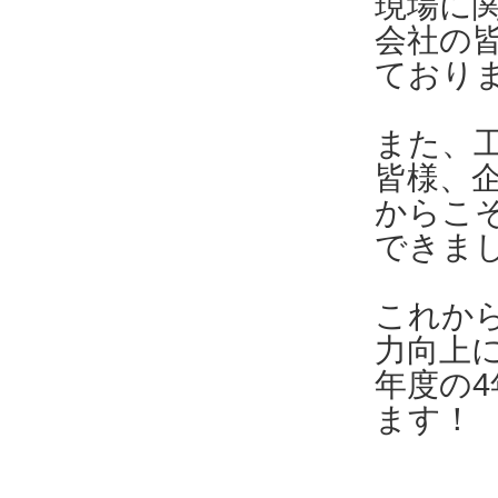
現場に
会社の
ており
また、
皆様、
からこ
できま
これか
力向上
年度の
ます！