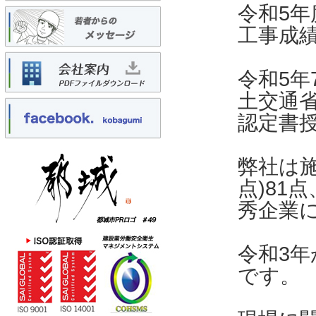
令和5
工事成
令和5年
土交通
認定書
弊社は施
点)81
秀企業
令和3
です。