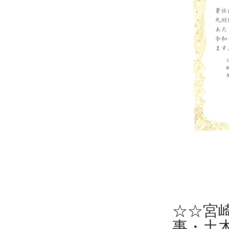
☆☆宮
事・土