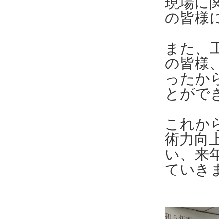
現場に
の皆様
また、
の皆様
ったか
とがで
これか
術力向
い、来
ていき