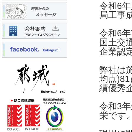
令和6
局工事
令和6年
国土交
企業認
弊社は
均点)8
績優秀
令和3
栄です