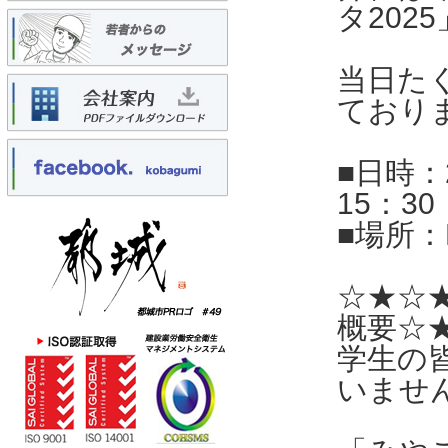
タ202
当日た
ており
■日時：
15：30
■場所：
☆★☆
概要☆
学生の
いませ