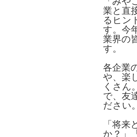
「みや
業と直
るヒン
す。今
業界の
す。
各企業
や、楽
くさん
で、友
ださい
「将来
か？」