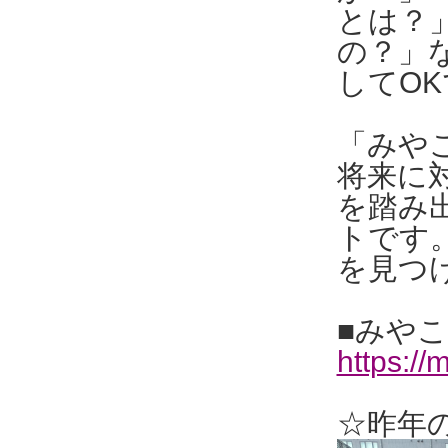
とは？
の？」
してO
「みや
将来に
を踏み
トです
を見つ
■みやこ
https://
☆昨年