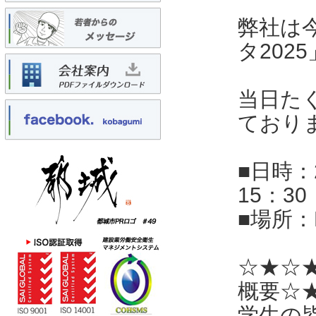
弊社は
タ202
当日た
ており
■日時：
15：30
■場所：
☆★☆
概要☆
学生の