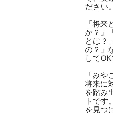
ださい
「将来
か？」
とは？
の？」
してO
「みや
将来に
を踏み
トです
を見つ