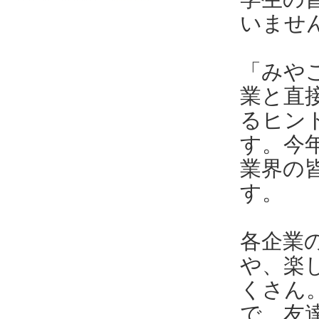
いませ
「みや
業と直
るヒン
す。今
業界の
す。
各企業
や、楽
くさん
で、友