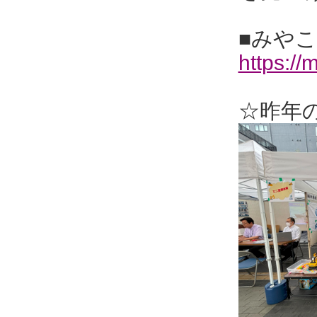
■みやこ
https://
☆昨年