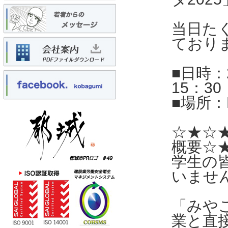
当日た
ており
■日時：
15：30
■場所：
☆★☆
概要☆
学生の
いませ
「みや
業と直