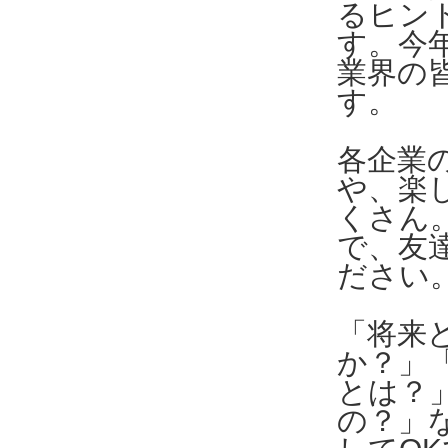
るヒン
す。今
業界の
す。
各企業
や、楽
くさん
で、友
ださい
「将来
か？」
とは？
の？」