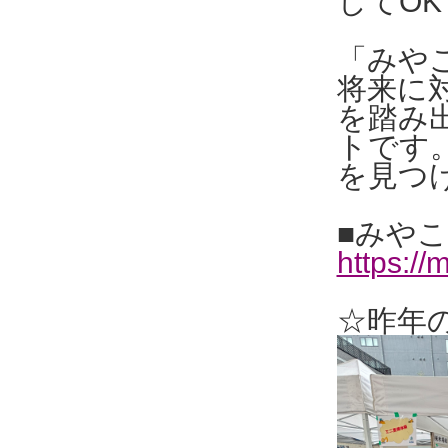
してO
「みや
将来に
を踏み
トです
を見つ
■みやこ
https://
☆昨年