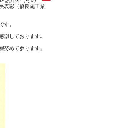
地区護岸外（その
長表彰（優良施工業
です。
感謝しております｡
層努めて参ります。