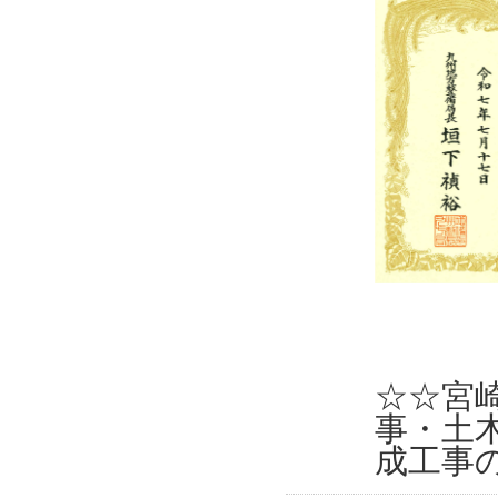
☆☆宮
事・土
成工事