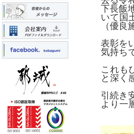
下長飯
いて国
（優良
表彰を
気持ち
これも
と深く
引続き
より一