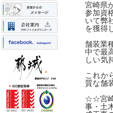
宮崎県
参加資
いて弊社
を獲得
舗装業
中で最
しい気
これか
質な舗
☆☆宮
事・土