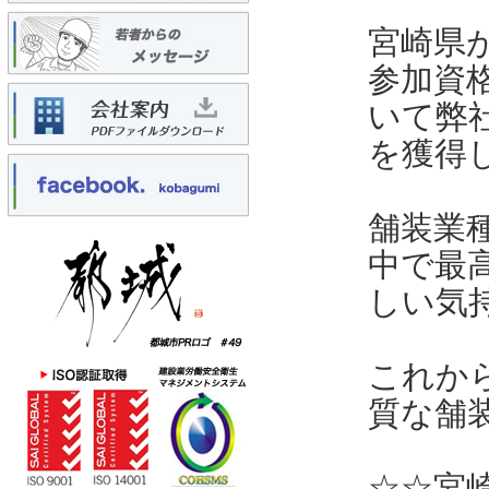
宮崎県
参加資
いて弊社
を獲得
舗装業
中で最
しい気
これか
質な舗
☆☆宮