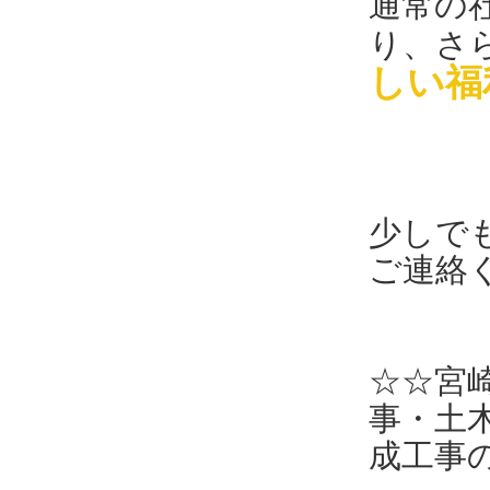
通常の
り、さ
しい福
少しで
ご連絡
☆☆宮
事・土
成工事