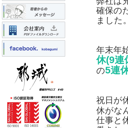
弊社は
確保の
ました
年末年
休(9連
5連
の
祝日が
休がな
仕事と