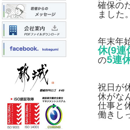
確保の
ました
年末年
休(9連
5連
の
祝日が
休がな
仕事と
働きし