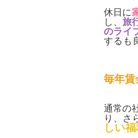
休日に
し、
旅
のライ
するも
毎年賃
通常の
り、さ
しい福