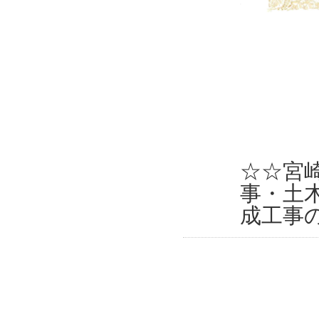
☆☆宮
事・土
成工事