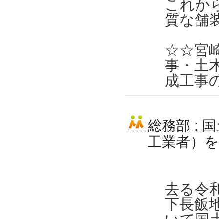
これか
質な舗
☆☆宮
事・土
成工事
総務部
:
国
工業者）
去る令和
下長飯