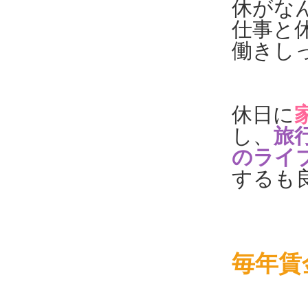
休がな
仕事と
働きし
休日に
し、
旅
のライ
するも
毎年賃