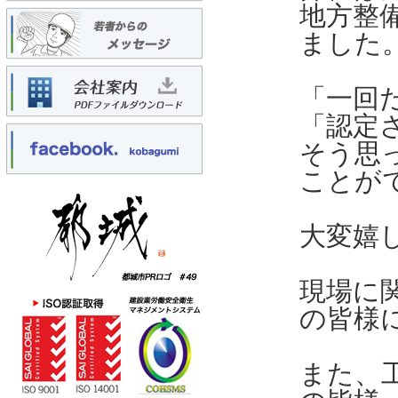
地方整
ました
「一回
「認定
そう思
ことが
大変嬉
現場に
の皆様
また、