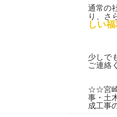
通常の
り、さ
しい福
少しで
ご連絡
☆☆宮
事・土
成工事