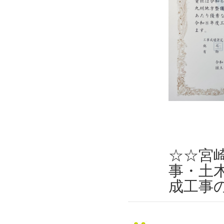
☆☆宮
事・土
成工事