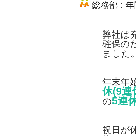
総務部
:
年
弊社は
確保の
ました
年末年
休(9連
5連
の
祝日が