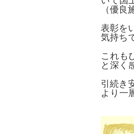
いて国
（優良
表彰を
気持ち
これも
と深く
引続き
より一