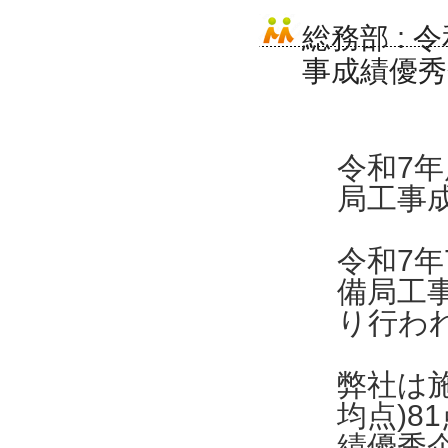
総務部
:
令
事成績優
令和7
局工事
令和7年
備局工
り行わ
弊社は
均点)8
績優秀