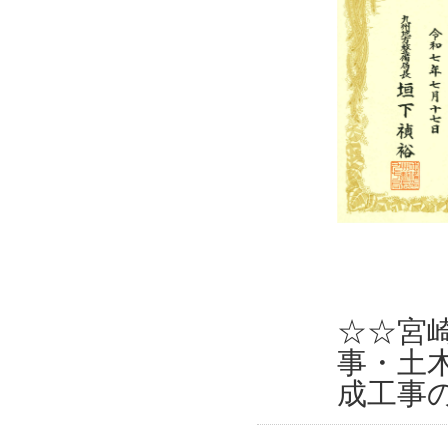
☆☆宮
事・土
成工事