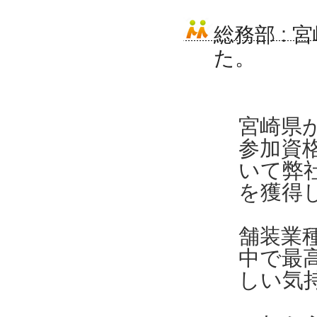
総務部
:
宮
た。
宮崎県
参加資
いて弊社
を獲得
舗装業
中で最
しい気