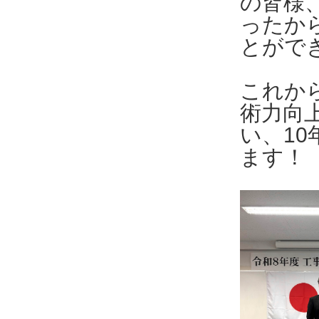
の皆様
ったか
とがで
これか
術力向
い、1
ます！