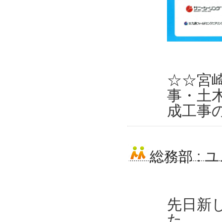
☆☆宮
事・土
成工事
総務部
:
ユ
先日新
た。