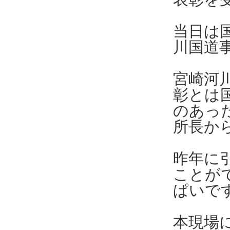
当日は
川国道
宮崎河
彰とは
のあっ
所長か
昨年に
ことが
ぱいで
本現場