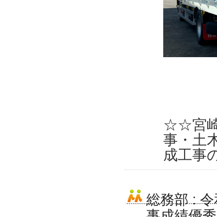
☆☆宮
事・土
成工事
総務部
:
令
事成績優