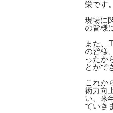
栄です
現場に
の皆様
また、
の皆様
ったか
とがで
これか
術力向
い、来
ていき