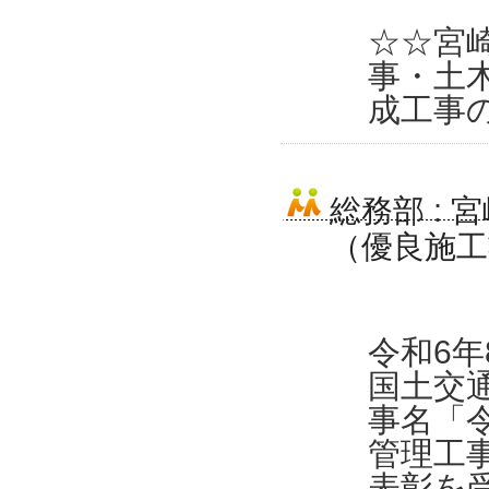
☆☆宮
事・土
成工事
総務部
:
宮
（優良施
令和6
国土交
事名「
管理工
表彰を