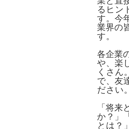
業と直
るヒン
す。今
業界の
す。
各企業
や、楽
くさん
で、友
ださい
「将来
か？」
とは？