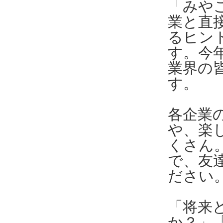
「みや
業と直
るヒン
す。今
業界の
す。
各企業
や、楽
くさん
で、友
ださい
「将来
か？」