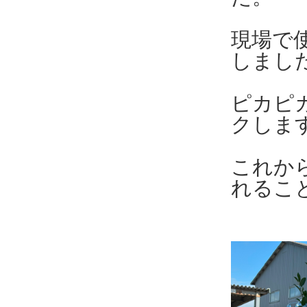
現場で
しまし
ピカピ
クしま
これか
れるこ