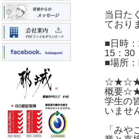
当日た
ており
■日時：
15：30
■場所：
☆★☆
概要☆
学生の
いませ
「みや