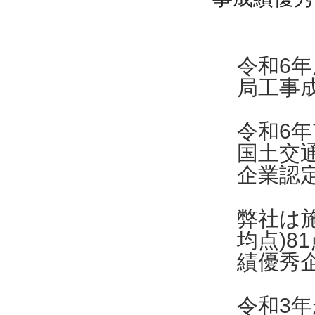
令和6
局工事
令和6年
国土交
企業認
弊社は
均点)8
績優秀
令和3