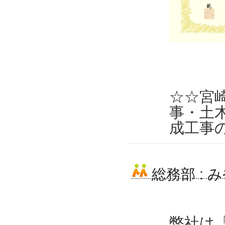
☆☆宮
事・土
成工事
総務部
:
み
弊社は