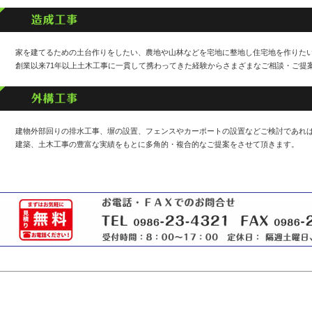
家を建てるための土台作りをしたい、農地や山林などを宅地に整地し住宅地を作りた
創業以来71年以上土木工事に一貫して携わってきた経験からさまざまなご相談・ご提
建物外部回りの排水工事、塀の設置、フェンスやカーポートの設置などご検討であれ
建築、土木工事の豊富な実績をもとに多角的・複合的なご提案をさせて頂きます。