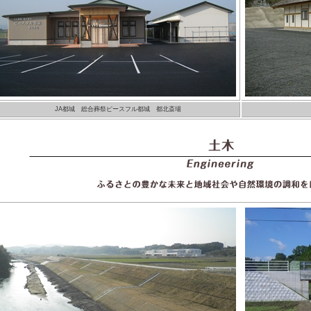
JA都城 総合葬祭ピースフル都城 都北斎場