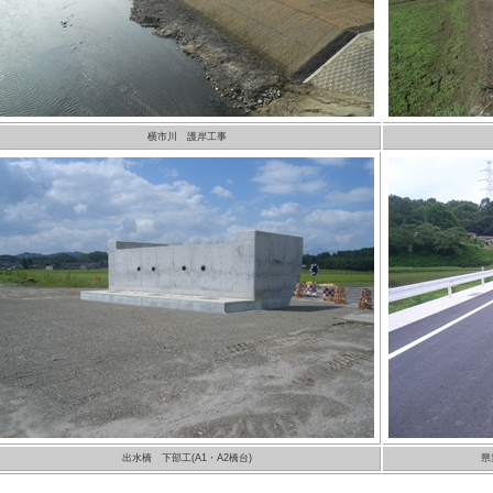
横市川 護岸工事
出水橋 下部工(A1・A2橋台)
県