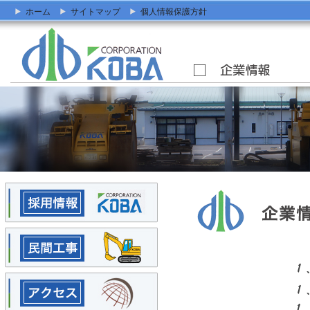
ホーム
サイトマップ
個人情報保護方針