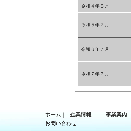
令和４年８月
令和５年７月
令和６年７月
令和７年７月
ホーム
｜
企業情報
｜
事業案
お問い合わせ